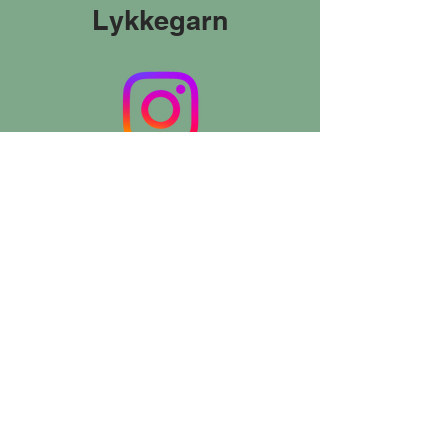
Lykkegarn
My knitting journal