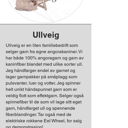
Ullveig
Ullveig er en liten familiebedrift som
selger garn fra egne angorakaniner. Vi
har både 100% angoragarn og garn av
kaninfiber blandet med ulike sorter ull.
Jeg håndfarger endel av garnet og
lager garnpakker på småplagg som
pulsvanter, luer og votter. Jeg spinner
helt unikt håndspunnet garn som er
veldig flott som effektgarn. Selger også
spinnefiber til de som vil lage sitt eget
garn, håndfarget ull og spennende
fiberblandinger. Tar også med de
elektriske rokkene Eel Wheel, for salg
og demonstrasjon!