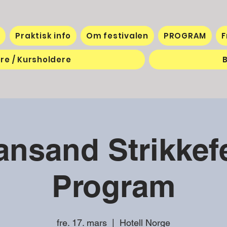
e
Praktisk info
Om festivalen
PROGRAM
F
ere / Kursholdere
B
iansand Strikkefe
Program
fre. 17. mars
  |  
Hotell Norge