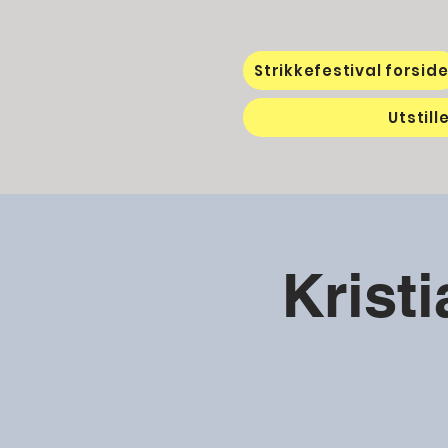
Strikkefestival forsid
Utstill
Krist