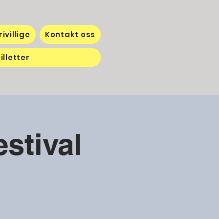
rivillige
Kontakt oss
illetter
stival